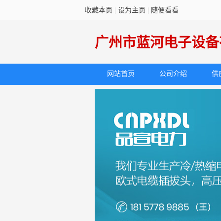
收藏本页
|
设为主页
|
随便看看
广州市蓝河电子设备
网站首页
公司介绍
供