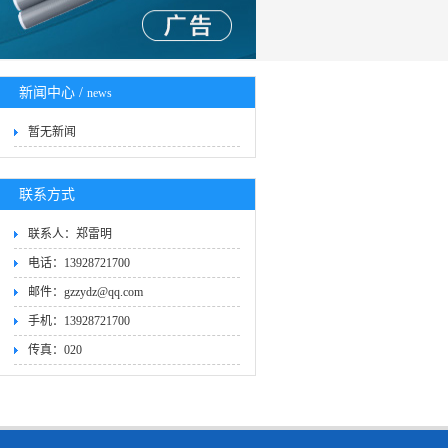
新闻中心 /
news
暂无新闻
联系方式
联系人：郑雷明
电话：13928721700
邮件：gzzydz@qq.com
手机：13928721700
传真：020