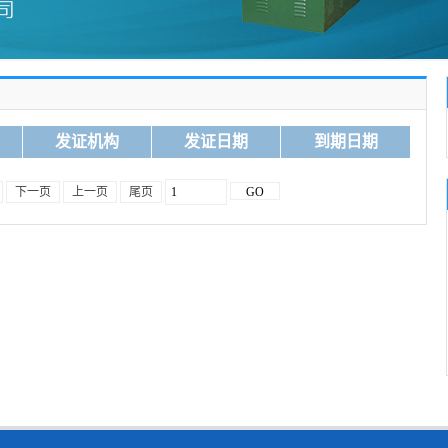
发证机构
发证日期
到期日期
下一页
上一页
尾页